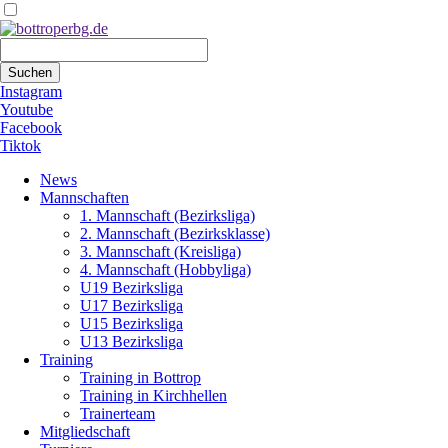
Suchbegriffe
Suchen
Instagram
Youtube
Facebook
Tiktok
Navigation
News
überspringen
Mannschaften
1. Mannschaft (Bezirksliga)
2. Mannschaft (Bezirksklasse)
3. Mannschaft (Kreisliga)
4. Mannschaft (Hobbyliga)
U19 Bezirksliga
U17 Bezirksliga
U15 Bezirksliga
U13 Bezirksliga
Training
Training in Bottrop
Training in Kirchhellen
Trainerteam
Mitgliedschaft