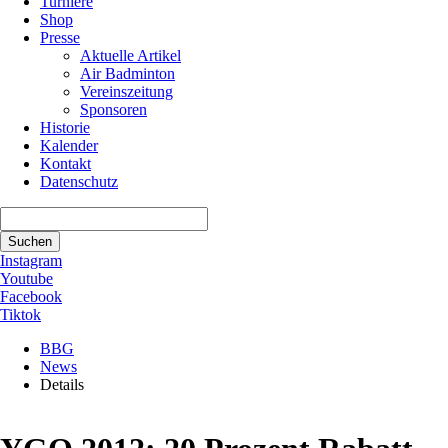
Turniere
Shop
Presse
Aktuelle Artikel
Air Badminton
Vereinszeitung
Sponsoren
Historie
Kalender
Kontakt
Datenschutz
Suchbegriffe
Suchen
Instagram
Youtube
Facebook
Tiktok
BBG
News
Details