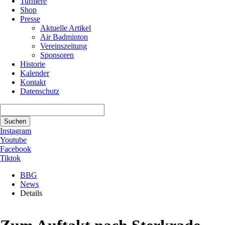
Turniere
Shop
Presse
Aktuelle Artikel
Air Badminton
Vereinszeitung
Sponsoren
Historie
Kalender
Kontakt
Datenschutz
Suchbegriffe
Suchen
Instagram
Youtube
Facebook
Tiktok
BBG
News
Details