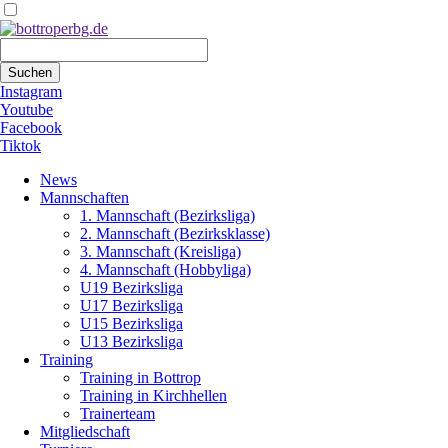
Suchbegriffe
Suchen
Instagram
Youtube
Facebook
Tiktok
Navigation
News
überspringen
Mannschaften
1. Mannschaft (Bezirksliga)
2. Mannschaft (Bezirksklasse)
3. Mannschaft (Kreisliga)
4. Mannschaft (Hobbyliga)
U19 Bezirksliga
U17 Bezirksliga
U15 Bezirksliga
U13 Bezirksliga
Training
Training in Bottrop
Training in Kirchhellen
Trainerteam
Mitgliedschaft