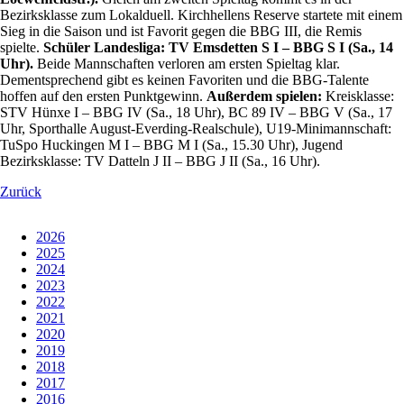
Bezirksklasse zum Lokalduell. Kirchhellens Reserve startete mit einem
Sieg in die Saison und ist Favorit gegen die BBG III, die Remis
spielte.
Schüler Landesliga: TV Emsdetten S I – BBG S I (Sa., 14
Uhr).
Beide Mannschaften verloren am ersten Spieltag klar.
Dementsprechend gibt es keinen Favoriten und die BBG-Talente
hoffen auf den ersten Punktgewinn.
Außerdem spielen:
Kreisklasse:
STV Hünxe I – BBG IV (Sa., 18 Uhr), BC 89 IV – BBG V (Sa., 17
Uhr, Sporthalle August-Everding-Realschule), U19-Minimannschaft:
TuSpo Huckingen M I – BBG M I (Sa., 15.30 Uhr), Jugend
Bezirksklasse: TV Datteln J II – BBG J II (Sa., 16 Uhr).
Zurück
2026
2025
2024
2023
2022
2021
2020
2019
2018
2017
2016