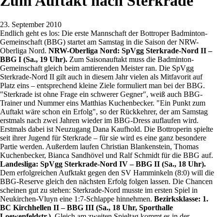
Zum Auftakt nach Sterkrade
23. September 2010
Endlich geht es los: Die erste Mannschaft der Bottroper Badminton-
Gemeinschaft (BBG) startet am Samstag in die Saison der NRW-
Oberliga Nord.
NRW-Oberliga Nord: SpVgg Sterkrade-Nord II –
BBG I (Sa., 19 Uhr).
Zum Saisonauftakt muss die Badminton-
Gemeinschaft gleich beim amtierenden Meister ran. Die SpVgg
Sterkrade-Nord II gilt auch in diesem Jahr vielen als Mitfavorit auf
Platz eins – entsprechend kleine Ziele formuliert man bei der BBG.
"Sterkrade ist ohne Frage ein schwerer Gegner", weiß auch BBG-
Trainer und Nummer eins Matthias Kuchenbecker. "Ein Punkt zum
Auftakt wäre schon ein Erfolg", so der Rückkehrer, der am Samstag
erstmals nach zwei Jahren wieder im BBG-Dress auflaufen wird.
Erstmals dabei ist Neuzugang Dana Kaufhold. Die Bottroperin spielte
seit ihrer Jugend für Sterkrade – für sie wird es eine ganz besondere
Partie werden. Außerdem laufen Christian Blankenstein, Thomas
Kuchenbecker, Bianca Sandhövel und Ralf Schmidt für die BBG auf.
Landesliga: SpVgg Sterkrade-Nord IV – BBG II (Sa., 18 Uhr).
Dem erfolgreichen Aufktakt gegen den SV Hamminkeln (8:0) will die
BBG-Reserve gleich den nächsten Erfolg folgen lassen. Die Chancen
scheinen gut zu stehen: Sterkrade-Nord musste im ersten Spiel in
Neukirchen-Vluyn eine 1:7-Schlappe hinnehmen.
Bezirksklasse: 1.
BC Kirchhellen II – BBG III (Sa., 18 Uhr, Sporthalle
Loewenfeldstr.).
Gleich am zweiten Spieltag kommt es in der