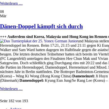
Bottroper
Weiterlesen …
Abschiedsfeuerwerk
08
Mär
Dänen-Doppel kämpft sich durch
+++ Außerdem sind Korea, Malaysia und Hong Kong im Rennen um di
und Malaysia stelle
Herrendoppel im Rennen. Beim 17:21, 21:15 und 21:11 gegen Ki Eung 
Walker und Sam Ward hatten dagegen im Halbfinale gegen die asiati
beugen. Die letzten deutschen Teilnehmer hatten sich bereits im Vier
(FC Langenfeld) unterlagen den Finalisten Hee Chun Mak und Vivia
Satzgewinn. Doch schließlich ging Durchgang eins mit 20:22 und das 
die Partien im Herrendoppel, Damendoppel, Herreneinzel und Mixed. M
nächsten Jahr in Berlin stattfinden. Die Bottroper Badminton-Gemeins
(Korea) – Wing Ki Wong (Hong Kong China)
Dameneinzel:
Ji Huyn
(Dänemark)
Damendoppel:
Kyung Eun Jung/Se Rang Lee (Korea) –
Dänen-
Weiterlesen …
Doppel
kämpft
Seite 182 von 193
sich
durch