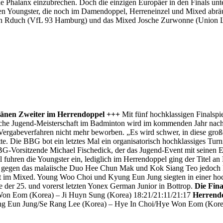
che Phalanx einzubrechen. Doch die einzigen Europäer in den Finals 
hen Youngster, die noch im Damendoppel, Herreneinzel und Mixed abräu
stian Rduch (VfL 93 Hamburg) und das Mixed Josche Zurwonne (Union 
- Dänen Zweiter im Herrendoppel +++
Mit fünf hochklassigen Finalspi
sche Jugend-Meisterschaft im Badminton wird im kommenden Jahr nach 1
ergabeverfahren nicht mehr beworben. „Es wird schwer, in diese große
tte. Die BBG bot ein letztes Mal ein organisatorisch hochklassiges Tur
BG-Vorsitzende Michael Fischedick, der das Jugend-Event mit seinen El
el fuhren die Youngster ein, lediglich im Herrendoppel ging der Titel
oren gegen das malaiische Duo Hee Chun Mak und Kok Siang Teo jedoch
kt im Mixed. Young Woo Choi und Kyung Eun Jung siegten in einer 
e der 25. und vorerst letzten Yonex German Junior in Bottrop.
Die Fina
n Eom (Korea) – Ji Huyn Sung (Korea) 18:21/21:11/21:17
Herrend
 Eun Jung/Se Rang Lee (Korea) – Hye In Choi/Hye Won Eom (Kore