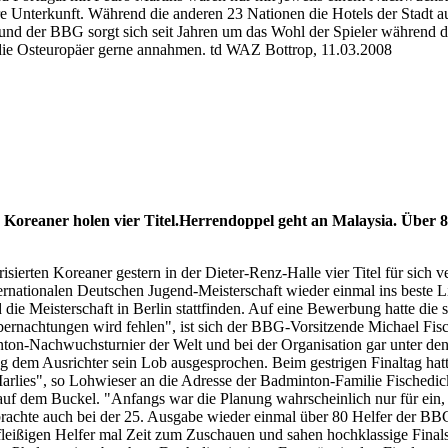
iäre Unterkunft. Während die anderen 23 Nationen die Hotels der Stadt 
nd der BBG sorgt sich seit Jahren um das Wohl der Spieler während de
die Osteuropäer gerne annahmen. td WAZ Bottrop, 11.03.2008
 Koreaner holen vier Titel.Herrendoppel geht an Malaysia. Über 8
ierten Koreaner gestern in der Dieter-Renz-Halle vier Titel für sich 
nationalen Deutschen Jugend-Meisterschaft wieder einmal ins beste Li
 die Meisterschaft in Berlin stattfinden. Auf eine Bewerbung hatte die
 Übernachtungen wird fehlen", ist sich der BBG-Vorsitzende Michael Fis
nton-Nachwuchsturnier der Welt und bei der Organisation gar unter den
g dem Ausrichter sein Lob ausgesprochen. Beim gestrigen Finaltag h
ies", so Lohwieser an die Adresse der Badminton-Familie Fischedick, d
re auf dem Buckel. "Anfangs war die Planung wahrscheinlich nur für ein
rachte auch bei der 25. Ausgabe wieder einmal über 80 Helfer der BBG 
ie fleißigen Helfer mal Zeit zum Zuschauen und sahen hochklassige Fin