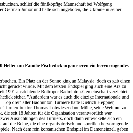
ausbuchten, schlief die fünfköpfige Mannschaft bei Wolfgang
r German Junior und hatte sich angeboten, die Ukraine in seiner
0 Helfer um Familie Fischedick organisieren ein hervorragendes
verbuchen. Ein Platz an der Sonne ging an Malaysia, doch es gab einen
cht gerückt wurde. Mit dem letzten Endspiel ging auch eine Ära zu
 seit 1991 ausrichtende Bottroper Badminton-Gemeinschaft verzichtet.
chedick sicher. "Außerdem war es auch die einzige Internationale und
 "Top drei" aller Badminton-Turniere hatte Dietrich Heppner,
atte Turnierdirektor Thomas Lohwieser dann Mühe, seine Wehmut zu
ie seit 18 Jahren für die Organisation verantwortlich war.
, zwei Ausrichtungen des Turniers, doch dann entwickelte sich ein
auf die Beine, die eine organisatorisch und sportlich hervorragende
alspiele. Nach dem rein koreanischen Endspiel im Dameneinzel, gaben