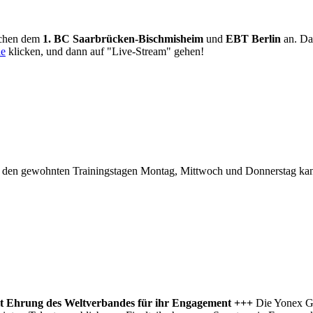
schen dem
1. BC Saarbrücken-Bischmisheim
und
EBT Berlin
an. Daz
de
klicken, und dann auf "Live-Stream" gehen!
. An den gewohnten Trainingstagen Montag, Mittwoch und Donnerstag k
ält Ehrung des Weltverbandes für ihr Engagement +++
Die Yonex Ge