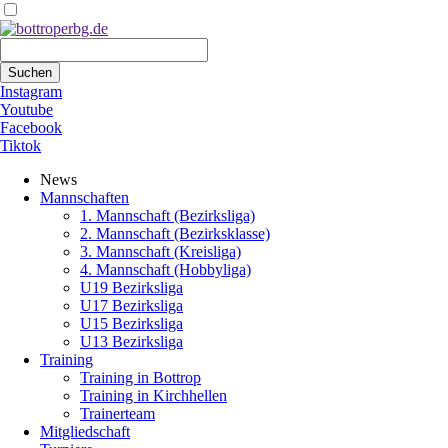
Suchbegriffe
Suchen
Instagram
Youtube
Facebook
Tiktok
Navigation
News
überspringen
Mannschaften
1. Mannschaft (Bezirksliga)
2. Mannschaft (Bezirksklasse)
3. Mannschaft (Kreisliga)
4. Mannschaft (Hobbyliga)
U19 Bezirksliga
U17 Bezirksliga
U15 Bezirksliga
U13 Bezirksliga
Training
Training in Bottrop
Training in Kirchhellen
Trainerteam
Mitgliedschaft