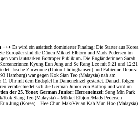
n +++
Es wird ein asiatisch dominierter Finaltag: Die Starter aus Korea
tzte Europäer sind die Dänen Mikkel Elbjorn und Mads Pedersen im
agen vom lautstarken Bottroper Publikum. Die Engländerinnen Sarah
n Koreanerinnen Kyung Eun Jung und Se Rang Lee mit 9:21 und 12:21
bschiedet. Josche Zurwonne (Union Lüdinghausen) und Fabienne Deprez
L 93 Hamburg) war gegen Kok Sian Teo (Malaysia) nah am
m 11 Uhr mit dem Endspiel im Dameneinzel gestartet. Danach folgen
ren verabschiedet sich die German Junior von Bottrop und wird im
rtien der 25. Yonex German Junior:
Herreneinzel:
Sung Min Park
Kok Siang Teo (Malaysia) – Mikkel Elbjorn/Mads Pedersen
un Jung (Korea) – Hee Chun Mak/Vivian Kah Mun Hoo (Malaysia)