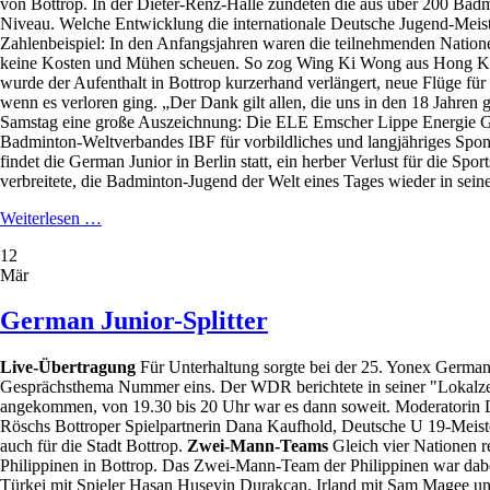
von Bottrop. In der Dieter-Renz-Halle zündeten die aus über 200 Bad
Niveau. Welche Entwicklung die internationale Deutsche Jugend-Meist
Zahlenbeispiel: In den Anfangsjahren waren die teilnehmenden Nation
keine Kosten und Mühen scheuen. So zog Wing Ki Wong aus Hong Kong 
wurde der Aufenthalt in Bottrop kurzerhand verlängert, neue Flüge f
wenn es verloren ging. „Der Dank gilt allen, die uns in den 18 Jahre
Samstag eine große Auszeichnung: Die ELE Emscher Lippe Energie Gmb
Badminton-Weltverbandes IBF für vorbildliches und langjähriges Spons
findet die German Junior in Berlin statt, ein herber Verlust für die S
verbreitete, die Badminton-Jugend der Welt eines Tages wieder in sein
Aus
Weiterlesen …
und
12
vorbei!?
Mär
German Junior-Splitter
Live-Übertragung
Für Unterhaltung sorgte bei der 25. Yonex German 
Gesprächsthema Nummer eins. Der WDR berichtete in seiner "Lokalzei
angekommen, von 19.30 bis 20 Uhr war es dann soweit. Moderatorin Dés
Röschs Bottroper Spielpartnerin Dana Kaufhold, Deutsche U 19-Meiste
auch für die Stadt Bottrop.
Zwei-Mann-Teams
Gleich vier Nationen re
Philippinen in Bottrop. Das Zwei-Mann-Team der Philippinen war dabei s
Türkei mit Spieler Hasan Huseyin Durakcan, Irland mit Sam Magee und