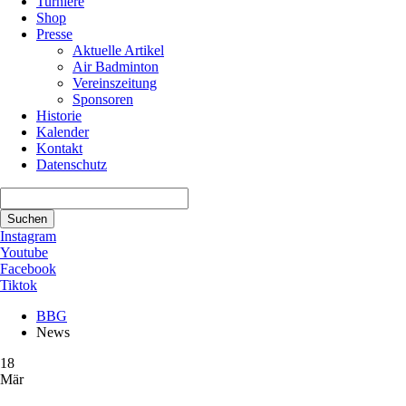
Turniere
Shop
Presse
Aktuelle Artikel
Air Badminton
Vereinszeitung
Sponsoren
Historie
Kalender
Kontakt
Datenschutz
Suchbegriffe
Suchen
Instagram
Youtube
Facebook
Tiktok
BBG
News
18
Mär