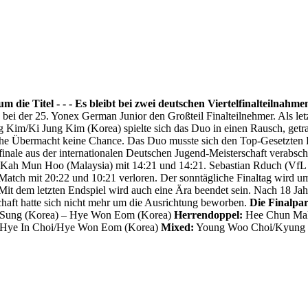
e Titel - - - Es bleibt bei zwei deutschen Viertelfinalteilnahme
n bei der 25. Yonex German Junior den Großteil Finalteilnehmer.
Als le
Kim/Ki Jung Kim (Korea) spielte sich das Duo in einen Rausch, getr
sche Übermacht keine Chance. Das Duo musste sich den Top-Gesetzte
telfinale aus der internationalen Deutschen Jugend-Meisterschaft vera
n Kah Mun Hoo (Malaysia) mit 14:21 und 14:21. Sebastian Rduch (Vf
Match mit 20:22 und 10:21 verloren. Der sonntägliche Finaltag wird u
it dem letzten Endspiel wird auch eine Ära beendet sein. Nach 18 Jah
chaft hatte sich nicht mehr um die Ausrichtung beworben.
Die Finalpa
 Sung (Korea) – Hye Won Eom (Korea)
Herrendoppel:
Hee Chun Mak/
 Hye In Choi/Hye Won Eom (Korea)
Mixed:
Young Woo Choi/Kyung E