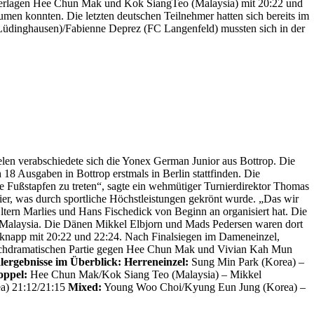
unterlagen Hee Chun Mak und Kok SiangTeo (Malaysia) mit 20:22 und
men konnten. Die letzten deutschen Teilnehmer hatten sich bereits im
Lüdinghausen)/Fabienne Deprez (FC Langenfeld) mussten sich in der
elen verabschiedete sich die Yonex German Junior aus Bottrop. Die
8 Ausgaben in Bottrop erstmals in Berlin stattfinden.
Die
 Fußstapfen zu treten“, sagte ein wehmütiger Turnierdirektor Thomas
nier, was durch sportliche Höchstleistungen gekrönt wurde. „Das wir
tern Marlies und Hans Fischedick von Beginn an organisiert hat. Die
 an Malaysia. Die Dänen Mikkel Elbjorn und Mads Pedersen waren dort
 knapp mit 20:22 und 22:24. Nach Finalsiegen im Dameneinzel,
hochdramatischen Partie gegen Hee Chun Mak und Vivian Kah Mun
lergebnisse im Überblick:
Herreneinzel:
Sung Min Park (Korea) –
oppel:
Hee Chun Mak/Kok Siang Teo (Malaysia) – Mikkel
a) 21:12/21:15
Mixed:
Young Woo Choi/Kyung Eun Jung (Korea) –