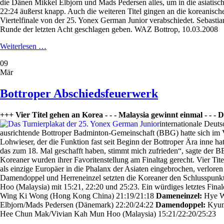
die Dänen Mikkel Elbjorn und Mads Pedersen alles, um in die asiatis
22:24 äußerst knapp. Auch die weiteren Titel gingen an die koreanisc
Viertelfinale von der 25. Yonex German Junior verabschiedet. Seba
Runde der letzten Acht geschlagen geben. WAZ Bottrop, 10.03.2008
Der
Weiterlesen …
Stadt
09
wird
Mär
etwas
fehlen
Bottroper Abschiedsfeuerwerk
+++ Vier Titel gehen an Korea - - - Malaysia gewinnt einmal - - 
internationale Deut
ausrichtende Bottroper Badminton-Gemeinschaft (BBG) hatte sich im V
Lohwieser, der die Funktion fast seit Beginn der Bottroper Ära inne ha
das zum 18. Mal geschafft haben, stimmt mich zufrieden“, sagte der B
Koreaner wurden ihrer Favoritenstellung am Finaltag gerecht. Vier Tit
als einzige Europäer in die Phalanx der Asiaten eingebrochen, verl
Damendoppel und Herreneinzel setzten die Koreaner den Schlusspun
Hoo (Malaysia) mit 15:21, 22:20 und 25:23. Ein würdiges letztes Final
Wing Ki Wong (Hong Kong China) 21:19/21:18
Dameneinzel:
Hye Wo
Elbjorn/Mads Pedersen (Dänemark) 22:20/24:22
Damendoppel:
Kyung
Hee Chun Mak/Vivian Kah Mun Hoo (Malaysia) 15:21/22:20/25:23