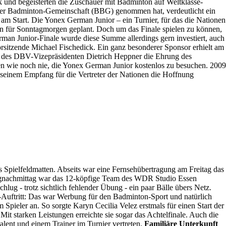
 und begeisterten die Zuschauer mit Badminton auf Weltklasse-
oper Badminton-Gemeinschaft (BBG) genommen hat, verdeutlicht ein
m Start. Die Yonex German Junior – ein Turnier, für das die Nationen
n für Sonntagmorgen geplant. Doch um das Finale spielen zu können,
man Junior-Finale wurde diese Summe allerdings gern investiert, auch
rsitzende Michael Fischedick. Ein ganz besonderer Sponsor erhielt am
 des DBV-Vizepräsidenten Dietrich Heppner die Ehrung des
en wie noch nie, die Yonex German Junior kostenlos zu besuchen. 2009
ei seinem Empfang für die Vertreter der Nationen die Hoffnung
 Spielfeldmatten. Abseits war eine Fernsehübertragung am Freitag das
tagnachmittag war das 12-köpfige Team des WDR Studio Essen
ug - trotz sichtlich fehlender Übung - ein paar Bälle übers Netz.
-Auftritt: Das war Werbung für den Badminton-Sport und natürlich
 Spieler an. So sorgte Karyn Cecilia Velez erstmals für einen Start der
Mit starken Leistungen erreichte sie sogar das Achtelfinale. Auch die
lent und einem Trainer im Turnier vertreten.
Familiäre Unterkunft