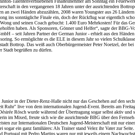
minton-Talentenverbliebenen Finalteilnehmer am Sonntag ein Feuerwerk
erschaft in den vergangenen 18 Jahren unter der ausrichtenden Bottr
en an zwei Händen abzuzählen, 2008 waren Youngster aus 26 Ländern a
ins sonntägliche Finale ein, doch der Rückflug war eigentlich scho
ür Wong und seinen Coach gebucht: 1.400 Euro Mehrkosten! Für das Ger
n geholfen haben. Als Sponsoren, Gönner und Helfer“, sagte der BBG-Vo
H – seit Jahren Partner der German Junior - erhielt aus den Händen
oring. So ermöglichte es die ELE in diesem Jahr so vielen Schulklass
portstadt Bottrop. Das weiß auch Oberbürgermeister Peter Noetzel, der b
er Stadt begrüßen zu dürfen.
Junior in der Dieter-Renz-Halle nicht nur das Geschehen auf den sechs
t Ruhr" live von dem internationalen Jugend-Event. Bereits am Frei
irée Rösch wurde während der Übertragung sogar selbst aktiv und schl
rin im Mixed, freute sich wie die ausrichtende BBG über den Fernseh
isten zur Internationalen Deutschen Jugend-Meisterschaft mit nur einem
ogar ein ganz familiäres: Als Trainer stand Velez ihr Vater zur Seite. 
 Portugal mit Pedro Martins waren nur mit jeweils einem Nachwuchsta