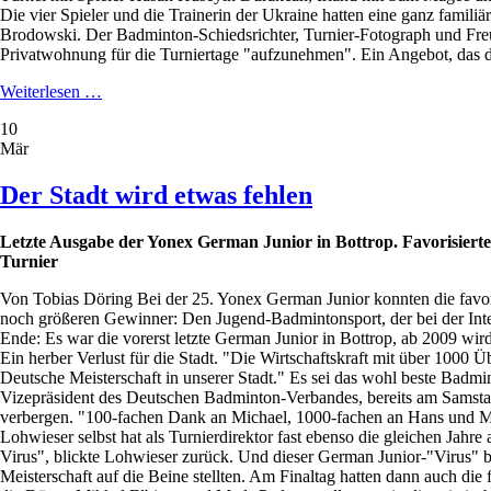
Die vier Spieler und die Trainerin der Ukraine hatten eine ganz famil
Brodowski. Der Badminton-Schiedsrichter, Turnier-Fotograph und Freu
Privatwohnung für die Turniertage "aufzunehmen". Ein Angebot, das 
German
Weiterlesen …
Junior-
10
Splitter
Mär
Der Stadt wird etwas fehlen
Letzte Ausgabe der Yonex German Junior in Bottrop. Favorisierte
Turnier
Von Tobias Döring Bei der 25. Yonex German Junior konnten die favoris
noch größeren Gewinner: Den Jugend-Badmintonsport, der bei der Inter
Ende: Es war die vorerst letzte German Junior in Bottrop, ab 2009 wird
Ein herber Verlust für die Stadt. "Die Wirtschaftskraft mit über 1000
Deutsche Meisterschaft in unserer Stadt." Es sei das wohl beste Badmi
Vizepräsident des Deutschen Badminton-Verbandes, bereits am Samsta
verbergen. "100-fachen Dank an Michael, 1000-fachen an Hans und Marl
Lohwieser selbst hat als Turnierdirektor fast ebenso die gleichen Jah
Virus", blickte Lohwieser zurück. Und dieser German Junior-"Virus" b
Meisterschaft auf die Beine stellten. Am Finaltag hatten dann auch d