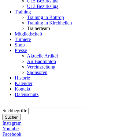
U15 Bezirksliga
U13 Bezirksliga
Training
Training in Bottrop
Training in Kirchhellen
Trainerteam
Mitgliedschaft
Turniere
Shop
Presse
Aktuelle Artikel
Air Badminton
Vereinszeitung
Sponsoren
Historie
Kalender
Kontakt
Datenschutz
Suchbegriffe
Suchen
Instagram
Youtube
Facebook