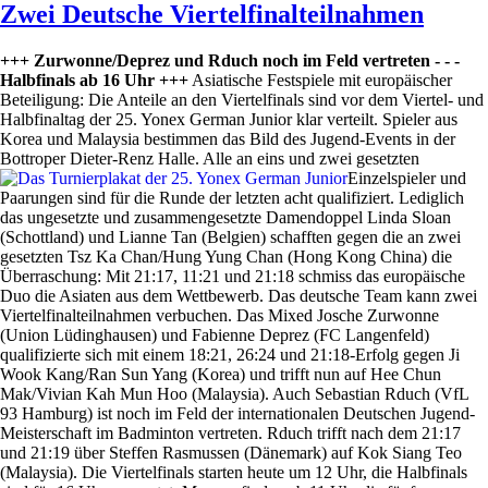
Zwei Deutsche Viertelfinalteilnahmen
+++ Zurwonne/Deprez und Rduch noch im Feld vertreten - - -
Halbfinals ab 16 Uhr +++
Asiatische Festspiele mit europäischer
Beteiligung: Die Anteile an den Viertelfinals sind vor dem Viertel- und
Halbfinaltag der 25. Yonex German Junior klar verteilt. Spieler aus
Korea und Malaysia bestimmen das Bild des Jugend-Events in der
Bottroper Dieter-Renz Halle.
Alle an eins und zwei gesetzten
Einzelspieler und
Paarungen sind für die Runde der letzten acht qualifiziert. Lediglich
das ungesetzte und zusammengesetzte Damendoppel Linda Sloan
(Schottland) und Lianne Tan (Belgien) schafften gegen die an zwei
gesetzten Tsz Ka Chan/Hung Yung Chan (Hong Kong China) die
Überraschung: Mit 21:17, 11:21 und 21:18 schmiss das europäische
Duo die Asiaten aus dem Wettbewerb. Das deutsche Team kann zwei
Viertelfinalteilnahmen verbuchen. Das Mixed Josche Zurwonne
(Union Lüdinghausen) und Fabienne Deprez (FC Langenfeld)
qualifizierte sich mit einem 18:21, 26:24 und 21:18-Erfolg gegen Ji
Wook Kang/Ran Sun Yang (Korea) und trifft nun auf Hee Chun
Mak/Vivian Kah Mun Hoo (Malaysia). Auch Sebastian Rduch (VfL
93 Hamburg) ist noch im Feld der internationalen Deutschen Jugend-
Meisterschaft im Badminton vertreten. Rduch trifft nach dem 21:17
und 21:19 über Steffen Rasmussen (Dänemark) auf Kok Siang Teo
(Malaysia). Die Viertelfinals starten heute um 12 Uhr, die Halbfinals