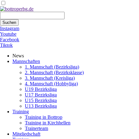
Suchbegriffe
Suchen
Instagram
Youtube
Facebook
Tiktok
Navigation
News
überspringen
Mannschaften
1. Mannschaft (Bezirksliga)
2. Mannschaft (Bezirksklasse)
3. Mannschaft (Kreisliga)
4. Mannschaft (Hobbyliga)
U19 Bezirksliga
U17 Bezirksliga
U15 Bezirksliga
U13 Bezirksliga
Training
Training in Bottrop
Training in Kirchhellen
Trainerteam
Mitgliedschaft