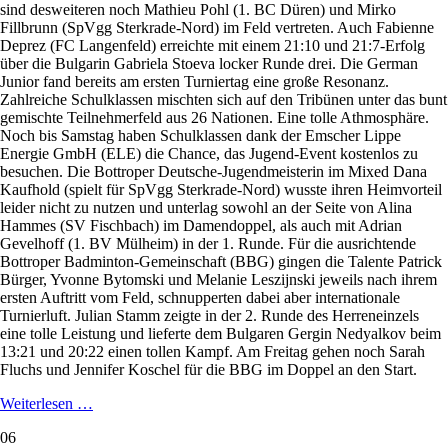
sind desweiteren noch Mathieu Pohl (1. BC Düren) und Mirko
Fillbrunn (SpVgg Sterkrade-Nord) im Feld vertreten. Auch Fabienne
Deprez (FC Langenfeld) erreichte mit einem 21:10 und 21:7-Erfolg
über die Bulgarin Gabriela Stoeva locker Runde drei. Die German
Junior fand bereits am ersten Turniertag eine große Resonanz.
Zahlreiche Schulklassen mischten sich auf den Tribünen unter das bunt
gemischte Teilnehmerfeld aus 26 Nationen. Eine tolle Athmosphäre.
Noch bis Samstag haben Schulklassen dank der Emscher Lippe
Energie GmbH (ELE) die Chance, das Jugend-Event kostenlos zu
besuchen. Die Bottroper Deutsche-Jugendmeisterin im Mixed Dana
Kaufhold (spielt für SpVgg Sterkrade-Nord) wusste ihren Heimvorteil
leider nicht zu nutzen und unterlag sowohl an der Seite von Alina
Hammes (SV Fischbach) im Damendoppel, als auch mit Adrian
Gevelhoff (1. BV Mülheim) in der 1. Runde. Für die ausrichtende
Bottroper Badminton-Gemeinschaft (BBG) gingen die Talente Patrick
Bürger, Yvonne Bytomski und Melanie Leszijnski jeweils nach ihrem
ersten Auftritt vom Feld, schnupperten dabei aber internationale
Turnierluft. Julian Stamm zeigte in der 2. Runde des Herreneinzels
eine tolle Leistung und lieferte dem Bulgaren Gergin Nedyalkov beim
13:21 und 20:22 einen tollen Kampf. Am Freitag gehen noch Sarah
Fluchs und Jennifer Koschel für die BBG im Doppel an den Start.
Stimmungsvoller
Weiterlesen …
Eröffnungstag
06