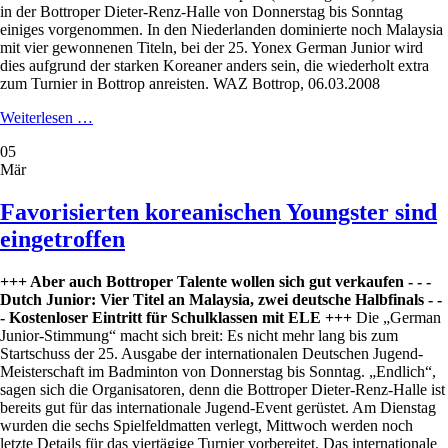
in der Bottroper Dieter-Renz-Halle von Donnerstag bis Sonntag
einiges vorgenommen. In den Niederlanden dominierte noch Malaysia
mit vier gewonnenen Titeln, bei der 25. Yonex German Junior wird
dies aufgrund der starken Koreaner anders sein, die wiederholt extra
zum Turnier in Bottrop anreisten. WAZ Bottrop, 06.03.2008
Korea
Weiterlesen …
in
05
der
Mär
Favoritenrolle
Favorisierten koreanischen Youngster sind
eingetroffen
+++ Aber auch Bottroper Talente wollen sich gut verkaufen - - -
Dutch Junior: Vier Titel an Malaysia, zwei deutsche Halbfinals - -
- Kostenloser Eintritt für Schulklassen mit ELE +++
Die „German
Junior-Stimmung“ macht sich breit: Es nicht mehr lang bis zum
Startschuss der 25. Ausgabe der internationalen Deutschen Jugend-
Meisterschaft im Badminton von Donnerstag bis Sonntag. „Endlich“,
sagen sich die Organisatoren, denn die Bottroper Dieter-Renz-Halle ist
bereits gut für das internationale Jugend-Event gerüstet. Am Dienstag
wurden die sechs Spielfeldmatten verlegt, Mittwoch werden noch
letzte Details für das viertägige Turnier vorbereitet.
Das internationale