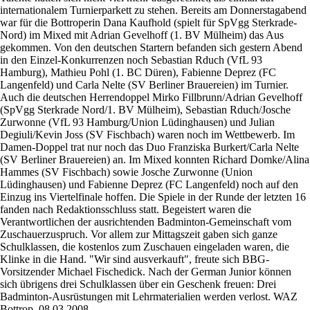
internationalem Turnierparkett zu stehen. Bereits am Donnerstagabend
war für die Bottroperin Dana Kaufhold (spielt für SpVgg Sterkrade-
Nord) im Mixed mit Adrian Gevelhoff (1. BV Mülheim) das Aus
gekommen. Von den deutschen Startern befanden sich gestern Abend
in den Einzel-Konkurrenzen noch Sebastian Rduch (VfL 93
Hamburg), Mathieu Pohl (1. BC Düren), Fabienne Deprez (FC
Langenfeld) und Carla Nelte (SV Berliner Brauereien) im Turnier.
Auch die deutschen Herrendoppel Mirko Fillbrunn/Adrian Gevelhoff
(SpVgg Sterkrade Nord/1. BV Mülheim), Sebastian Rduch/Josche
Zurwonne (VfL 93 Hamburg/Union Lüdinghausen) und Julian
Degiuli/Kevin Joss (SV Fischbach) waren noch im Wettbewerb. Im
Damen-Doppel trat nur noch das Duo Franziska Burkert/Carla Nelte
(SV Berliner Brauereien) an. Im Mixed konnten Richard Domke/Alina
Hammes (SV Fischbach) sowie Josche Zurwonne (Union
Lüdinghausen) und Fabienne Deprez (FC Langenfeld) noch auf den
Einzug ins Viertelfinale hoffen. Die Spiele in der Runde der letzten 16
fanden nach Redaktionsschluss statt. Begeistert waren die
Verantwortlichen der ausrichtenden Badminton-Gemeinschaft vom
Zuschauerzuspruch. Vor allem zur Mittagszeit gaben sich ganze
Schulklassen, die kostenlos zum Zuschauen eingeladen waren, die
Klinke in die Hand. "Wir sind ausverkauft", freute sich BBG-
Vorsitzender Michael Fischedick. Nach der German Junior können
sich übrigens drei Schulklassen über ein Geschenk freuen: Drei
Badminton-Ausrüstungen mit Lehrmaterialien werden verlost. WAZ
Bottrop, 08.03.2008