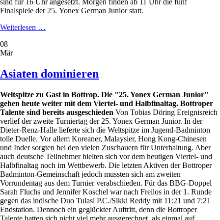
sind für 16 Uhr angesetzt. Morgen finden ab 11 Uhr die fünf
Finalspiele der 25.
Yonex German Junior statt.
Zwei
Weiterlesen …
Deutsche
08
Viertelfinalteilnahmen
Mär
Asiaten dominieren
Weltspitze zu Gast in Bottrop. Die "25. Yonex German Junior"
gehen heute weiter mit dem Viertel- und Halbfinaltag. Bottroper
Talente sind bereits ausgeschieden
Von Tobias Döring Ereignisreich
verlief der zweite Turniertag der 25. Yonex German Junior. In der
Dieter-Renz-Halle lieferte sich die Weltspitze im Jugend-Badminton
tolle Duelle. Vor allem Koreaner, Malaysier, Hong Kong-Chinesen
und Inder sorgten bei den vielen Zuschauern für Unterhaltung. Aber
auch deutsche Teilnehmer hielten sich vor dem heutigen Viertel- und
Halbfinaltag noch im Wettbewerb. Die letzten Aktiven der Bottroper
Badminton-Gemeinschaft jedoch mussten sich am zweiten
Vorrundentag aus dem Turnier verabschieden. Für das BBG-Doppel
Sarah Fluchs und Jennifer Koschel war nach Freilos in der 1. Runde
gegen das indische Duo Tulasi P.C./Sikki Reddy mit 11:21 und 7:21
Endstation. Dennoch ein geglückter Auftritt, denn die Bottroper
Talente hatten sich nicht viel mehr ausgerechnet, als einmal auf