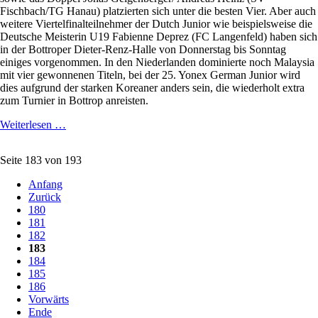
Fischbach/TG Hanau) platzierten sich unter die besten Vier. Aber auch
weitere Viertelfinalteilnehmer der Dutch Junior wie beispielsweise die
Deutsche Meisterin U19 Fabienne Deprez (FC Langenfeld) haben sich
in der Bottroper Dieter-Renz-Halle von Donnerstag bis Sonntag
einiges vorgenommen. In den Niederlanden dominierte noch Malaysia
mit vier gewonnenen Titeln, bei der 25. Yonex German Junior wird
dies aufgrund der starken Koreaner anders sein, die wiederholt extra
zum Turnier in Bottrop anreisten.
Favorisierten
Weiterlesen …
koreanischen
Youngster
Seite 183 von 193
sind
eingetroffen
Anfang
Zurück
180
181
182
183
184
185
186
Vorwärts
Ende