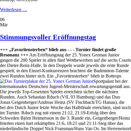
Asiaten
Weiterlesen …
dominieren
06
Mär
Stimmungsvoller Eröffnungstag
+++ „Favoritensterben“ blieb aus - - - Turnier findet große
Resonanz +++
Am Eröffnungstag der 25. Yonex German Junior
gingen die 200 Spieler in allen fünf Wettbewerben auf die sechs Courts
der Dieter-Renz-Halle. In den Doppeln wurde jeweils die erste Runde
gespielt, in den Einzel-Konkurrenzen brachten die Badminton-Talente
zwei Runden hinter sich.
Ein „Favoritensterben“ blieb in Bottrops
Sportpalast bei der
internationalen Deutschen Jugend-Meisterschaft erwartungsgemäß aus.
Die jeweils Top-Gesetzten Spieler erreichten sicher die nächsten
Runden. Auch Sebastian Rduch (VfL 93 Hamburg) und das Duo
Jonas Geigenberger/Andreas Heinz (SV Fischbach/TG Hanau), die
bei den Dutch Junior letzte Woche das Halbfinale erreichten, sind noch
im Turnier. Rduch zog mit einem 21:12, 21:19-Erfolg über den
Schweden Björn Heimersson in die 3. Runde ein, Geigenberger/Heinz
feierten einen hart erkämpften 21:6, 18:21 und 21:11-Sieg über das
niederländische Doppel Nick Fransman/Hans Van Os. Im Herreneinzel