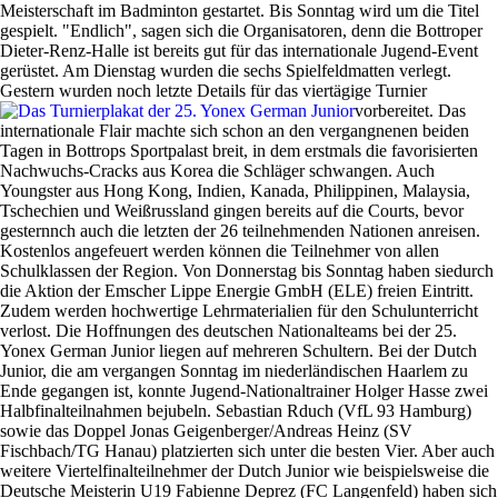
Meisterschaft im Badminton gestartet. Bis Sonntag wird um die Titel
gespielt. "Endlich", sagen sich die Organisatoren, denn die Bottroper
Dieter-Renz-Halle ist bereits gut für das internationale Jugend-Event
gerüstet. Am Dienstag wurden die sechs Spielfeldmatten verlegt.
Gestern wurden noch letzte Details für das viertägige Turnier
vorbereitet.
Das
internationale Flair machte sich schon an den vergangnenen beiden
Tagen in Bottrops Sportpalast breit, in dem erstmals die favorisierten
Nachwuchs-Cracks aus Korea die Schläger schwangen. Auch
Youngster aus Hong Kong, Indien, Kanada, Philippinen, Malaysia,
Tschechien und Weißrussland gingen bereits auf die Courts, bevor
gesternnch auch die letzten der 26 teilnehmenden Nationen anreisen.
Kostenlos angefeuert werden können die Teilnehmer von allen
Schulklassen der Region. Von Donnerstag bis Sonntag haben siedurch
die Aktion der Emscher Lippe Energie GmbH (ELE) freien Eintritt.
Zudem werden hochwertige Lehrmaterialien für den Schulunterricht
verlost. Die Hoffnungen des deutschen Nationalteams bei der 25.
Yonex German Junior liegen auf mehreren Schultern. Bei der Dutch
Junior, die am vergangen Sonntag im niederländischen Haarlem zu
Ende gegangen ist, konnte Jugend-Nationaltrainer Holger Hasse zwei
Halbfinalteilnahmen bejubeln. Sebastian Rduch (VfL 93 Hamburg)
sowie das Doppel Jonas Geigenberger/Andreas Heinz (SV
Fischbach/TG Hanau) platzierten sich unter die besten Vier. Aber auch
weitere Viertelfinalteilnehmer der Dutch Junior wie beispielsweise die
Deutsche Meisterin U19 Fabienne Deprez (FC Langenfeld) haben sich