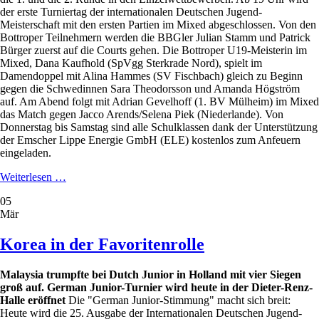
der erste Turniertag der internationalen Deutschen Jugend-
Meisterschaft mit den ersten Partien im Mixed abgeschlossen. Von den
Bottroper Teilnehmern werden die BBGler Julian Stamm und Patrick
Bürger zuerst auf die Courts gehen. Die Bottroper U19-Meisterin im
Mixed, Dana Kaufhold (SpVgg Sterkrade Nord), spielt im
Damendoppel mit Alina Hammes (SV Fischbach) gleich zu Beginn
gegen die Schwedinnen Sara Theodorsson und Amanda Högström
auf. Am Abend folgt mit Adrian Gevelhoff (1. BV Mülheim) im Mixed
das Match gegen Jacco Arends/Selena Piek (Niederlande). Von
Donnerstag bis Samstag sind alle Schulklassen dank der Unterstützung
der Emscher Lippe Energie GmbH (ELE) kostenlos zum Anfeuern
eingeladen.
Nationen
Weiterlesen …
eingetroffen,
05
es
Mär
kann
losgehen
Korea in der Favoritenrolle
Malaysia trumpfte bei Dutch Junior in Holland mit vier Siegen
groß auf. German Junior-Turnier wird heute in der Dieter-Renz-
Halle eröffnet
Die "German Junior-Stimmung" macht sich breit:
Heute wird die 25. Ausgabe der Internationalen Deutschen Jugend-