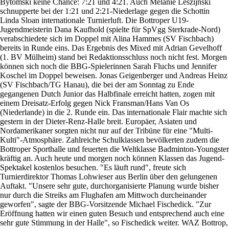
Bytomski keine Chance: 7:21 und 4:21. Auch Melanie Leszijnski
schnupperte bei der 1:21 und 2:21-Niederlage gegen die Schottin
Linda Sloan internationale Turnierluft. Die Bottroper U19-
Jugendmeisterin Dana Kaufhold (spielte für SpVgg Sterkrade-Nord)
verabschiedete sich im Doppel mit Alina Hammes (SV Fischbach)
bereits in Runde eins. Das Ergebnis des Mixed mit Adrian Gevelhoff
(1. BV Mülheim) stand bei Redaktionsschluss noch nicht fest. Morgen
können sich noch die BBG-Spielerinnen Sarah Fluchs und Jennifer
Koschel im Doppel beweisen. Jonas Geigenberger und Andreas Heinz
(SV Fischbach/TG Hanau), die bei der am Sonntag zu Ende
gegangenen Dutch Junior das Halbfinale erreicht hatten, zogen mit
einem Dreisatz-Erfolg gegen Nick Fransman/Hans Van Os
(Niederlande) in die 2. Runde ein. Das internationale Flair machte sich
gestern in der Dieter-Renz-Halle breit. Europäer, Asiaten und
Nordamerikaner sorgten nicht nur auf der Tribüne für eine "Multi-
Kulti"-Atmosphäre. Zahlreiche Schulklassen bevölkerten zudem die
Bottroper Sporthalle und feuerten die Weltklasse Badminton-Youngster
kräftig an. Auch heute und morgen noch können Klassen das Jugend-
Spektakel kostenlos besuchen. "Es läuft rund", freute sich
Turnierdirektor Thomas Lohwieser aus Berlin über den gelungenen
Auftakt. "Unsere sehr gute, durchorganisierte Planung wurde bisher
nur durch die Streiks am Flughafen am Mittwoch durcheinander
geworfen", sagte der BBG-Vorsitzende Michael Fischedick. "Zur
Eröffnung hatten wir einen guten Besuch und entsprechend auch eine
sehr gute Stimmung in der Halle", so Fischedick weiter. WAZ Bottrop,