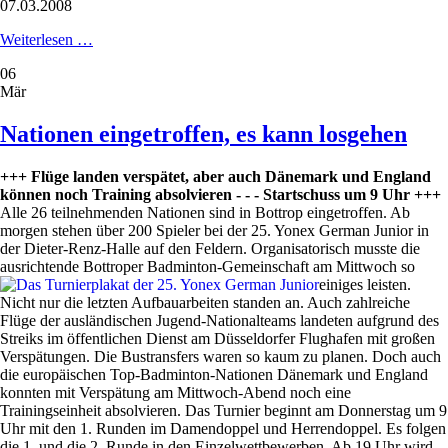
07.03.2008
Talente
Weiterlesen …
aus
06
aller
Mär
Welt
zu
Gast
Nationen eingetroffen, es kann losgehen
+++ Flüge landen verspätet, aber auch Dänemark und England
können noch Training absolvieren - - - Startschuss um 9 Uhr +++
Alle 26 teilnehmenden Nationen sind in Bottrop eingetroffen. Ab
morgen stehen über 200 Spieler bei der 25. Yonex German Junior in
der Dieter-Renz-Halle auf den Feldern. Organisatorisch musste die
ausrichtende Bottroper Badminton-Gemeinschaft am Mittwoch so
einiges leisten.
Nicht nur die letzten Aufbauarbeiten standen an. Auch zahlreiche
Flüge der ausländischen Jugend-Nationalteams landeten aufgrund des
Streiks im öffentlichen Dienst am Düsseldorfer Flughafen mit großen
Verspätungen. Die Bustransfers waren so kaum zu planen. Doch auch
die europäischen Top-Badminton-Nationen Dänemark und England
konnten mit Verspätung am Mittwoch-Abend noch eine
Trainingseinheit absolvieren. Das Turnier beginnt am Donnerstag um 9
Uhr mit den 1. Runden im Damendoppel und Herrendoppel. Es folgen
die 1. und die 2. Runde in den Einzelwettbewerben. Ab 19 Uhr wird