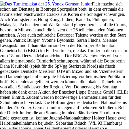
Flair machte sich
schon am Dienstag in Bottrops Sportpalast breit, in dem erstmals die
favorisierten Nachwuchs-Cracks aus Korea die Schläger schwangen.
Auch Youngster aus Hong Kong, Indien, Kanada, Philippinen,
Malaysia, Tschechien und Weißrussland gingen bereits auf die Courts,
bevor am Mittwoch auch die letzten der 26 teilnehmenden Nationen
anreisen. Aber auch zahlreiche Bottroper Talente werden an den Start
gehen. Patrick Bürger, Yvonne Bytomski, Sarah Fluchs, Melanie
Leszijnski und Julian Stamm sind von der Bottroper Badminton-
Gemeinschaft (BBG) im Feld vertreten, die das Turnier in diesem Jahr
zum 18. und letzten Mal ausrichtet. Der BBG-Nachwuchs will vor
allem internationale Turnierluft schnuppern, während die Bottroperin
Dana Kaufhold (spielt für die SpVgg Sterkrade Nord) als frisch
gebackene Deutsche Meisterin U19 im Mixed und als Vizemeisterin
im Damendoppel auf eine gute Platzierung vor heimischen Publikum
hofft. Kostenlos angefeuert werden können die lokalen Teilnehmer
von allen Schulklassen der Region. Von Donnerstag bis Sonntag
haben sie dank einer Aktion der Emscher Lippe Energie GmbH (ELE)
freien Eintritt. Zudem werden hochwertige Lehrmaterialien für den
Schulunterricht verlost. Die Hoffnungen des deutschen Nationalteams
bei der 25. Yonex German Junior liegen auf mehreren Schultern. Bei
der Dutch Junior, die am Sonntag im niederländischen Haarlem zu
Ende gegangen ist, konnte Jugend-Nationaltrainer Holger Hasse zwei
Halbfinalteilnahmen bejubeln. Sebastian Rduch (VfL 93 Hamburg)
sowie das Doppel Jonas Geigenberger/ Andreas Heinz (SV