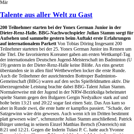
Mär
Talente aus aller Welt zu Gast
200 Teilnehmer starten bei der Yonex German Junior in der
Dieter-Renz-Halle. BBG-Nachwuchspieler Julian Stamm sorgt für
Aufsehen und sammelte gestern beim Auftakt erste Erfahrungen
auf internationalem Parkett
Von Tobias Döring Insgesamt 200
Teilnehmer starteten bei der 25. Yonex German Junior ins Rennen um
die Titel. Die favorisierten Koreaner gaben am ersten Wettkampf-Tag
der internationalen Deutschen Jugend-Meisterschaft im Badminton (U
19) gestern in der Dieter-Renz-Halle keine Blöße. An eins gesetzt
überstanden sie in allen fünf Wettbewerben locker die erste Runde.
Auch die Teilnehmer der ausrichtenden Bottroper Badminton-
Gemeinschaft (BBG) waren auf den sechs Spielfeldmatten aktiv. Die
überzeugendste Leistung brachte dabei BBG-Talent Julian Stamm.
Normalerweise mit der Jugend in der NRW-Bezirksliga beheimatet
spielte Stamm gegen den Bulgaren Gergin Nedyalkov stark auf und
holte beim 13:21 und 20:22 sogar fast einen Satz. Das Aus kam so
aber in Runde zwei, die erste hatte er kampflos passiert. "Schade, der
Satzgewinn wäre drin gewesen. Auch wenn ich im Dritten bestimmt
platt gewesen wäre", schmunzelte Julian Stamm anschließend. Patrick
Bürger unterlag in seinem Einzel Matthias Bertsch (Österreich) mit
8:21 und 12:21. Gegen die Inderin Tulasi P. C. hatte auch Yvonne