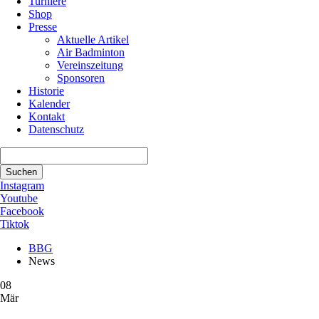
Turniere
Shop
Presse
Aktuelle Artikel
Air Badminton
Vereinszeitung
Sponsoren
Historie
Kalender
Kontakt
Datenschutz
Suchbegriffe
Suchen
Instagram
Youtube
Facebook
Tiktok
BBG
News
08
Mär