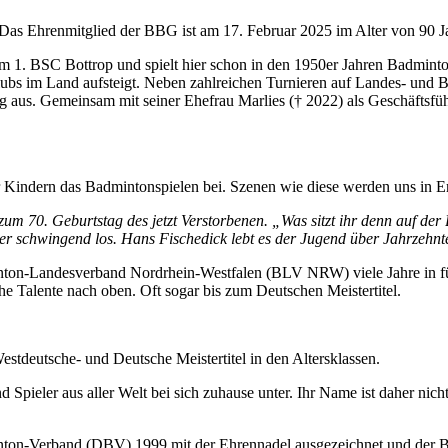
Das Ehrenmitglied der BBG ist am 17. Februar 2025 im Alter von 90 Ja
m 1. BSC Bottrop und spielt hier schon in den 1950er Jahren Badminto
lubs im Land aufsteigt. Neben zahlreichen Turnieren auf Landes- und B
 aus. Gemeinsam mit seiner Ehefrau Marlies († 2022) als Geschäftsfüh
er Kindern das Badmintonspielen bei. Szenen wie diese werden uns in E
ät zum 70. Geburtstag des jetzt Verstorbenen. „Was sitzt ihr denn auf d
ger schwingend los. Hans Fischedick lebt es der Jugend über Jahrzehnte
ton-Landesverband Nordrhein-Westfalen (BLV NRW) viele Jahre in führ
che Talente nach oben. Oft sogar bis zum Deutschen Meistertitel.
estdeutsche- und Deutsche Meistertitel in den Altersklassen.
 Spieler aus aller Welt bei sich zuhause unter. Ihr Name ist daher ni
on-Verband (DBV) 1999 mit der Ehrennadel ausgezeichnet und der BL