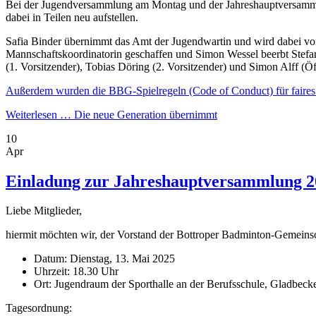
Bei der Jugendversammlung am Montag und der Jahreshauptversammlun
dabei in Teilen neu aufstellen.
Safia Binder übernimmt das Amt der Jugendwartin und wird dabei von 
Mannschaftskoordinatorin geschaffen und Simon Wessel beerbt Stefani
(1. Vorsitzender), Tobias Döring (2. Vorsitzender) und Simon Alff (Öf
Außerdem wurden die BBG-Spielregeln (Code of Conduct) für faires u
Weiterlesen …
Die neue Generation übernimmt
10
Apr
Einladung zur Jahreshauptversammlung 2
Liebe Mitglieder,
hiermit möchten wir, der Vorstand der Bottroper Badminton-Gemeins
Datum: Dienstag, 13. Mai 2025
Uhrzeit: 18.30 Uhr
Ort: Jugendraum der Sporthalle an der Berufsschule, Gladbecke
Tagesordnung: