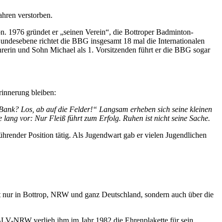
hren verstorben.
n. 1976 gründet er „seinen Verein“, die Bottroper Badminton-
undesebene richtet die BBG insgesamt 18 mal die Internationalen
rerin und Sohn Michael als 1. Vorsitzenden führt er die BBG sogar
rinnerung bleiben:
er Bank? Los, ab auf die Felder!“ Langsam erheben sich seine kleinen
 lang vor: Nur Fleiß führt zum Erfolg. Ruhen ist nicht seine Sache.
ender Position tätig. Als Jugendwart gab er vielen Jugendlichen
cht nur in Bottrop, NRW und ganz Deutschland, sondern auch über die
V-NRW verlieh ihm im Jahr 1982 die Ehrenplakette für sein