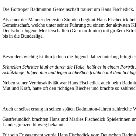
Die Bottroper Badminton-Gemeinschaft trauert um Hans Fischedick. 
Als einer der Männer der ersten Stunden beginnt Hans Fischedick bei
Gemeinschaft, welche unter seiner Führung zu einem der aktivsten K
Deutschen Jugend Meisterschaften (German Junior) mit großem Erfolg
bis in die Bundesliga.
Besonders wichtig ist ihm jedoch die Jugend. Jahrzehntelang bringt 
Schnellen Schrittes läuft er durch die Halle, heißt es in einem Portr
Schützlinge, folgen ihm und legen schließlich fröhlich mit dem Schlä
Neben seiner Vereinsaktivität war Hans Fischedick auch beim Badmin
Mut und Kraft, hatte oft den richtigen Riecher und brachte so zahlrei
Auch er selbst errang in seinen späten Badminton-Jahren zahlreiche W
Gastfreundlich brachten Hans und Marlies Fischedick Spielerinnen und
Landesgrenzen hinweg bekannt.
Für sein Engagement wurde Hans Fischedick vom Deutschen Badmint