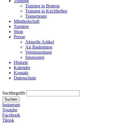
Training
Training in Bottrop
Training in Kirchhellen
Trainerteam
Mitgliedschaft
Turniere
Shop
Presse
Aktuelle Artikel
Air Badminton
Vereinszeitung
Sponsoren
Historie
Kalender
Kontakt
Datenschutz
Suchbegriffe
Suchen
Instagram
Youtube
Facebook
Tiktok