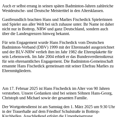
Auch er selbst errang in seinen späten Badminton-Jahren zahlreiche
Westdeutsche- und Deutsche Meistertitel in den Altersklassen.
Gastfreundlich brachten Hans und Marlies Fischedick Spielerinnen
und Spieler aus aller Welt bei sich zuhause unter. Ihr Name ist daher
nicht nur in Bottrop, NRW und ganz Deutschland, sondern auch
über die Landesgrenzen hinweg bekannt.
Für sein Engagement wurde Hans Fischedick vom Deutschen
Badminton-Verband (DBV) 1999 mit der Ehrennadel ausgezeichnet
und der BLV-NRW verlieh ihm im Jahr 1982 die Ehrenplakette für
sein Lebenswerk. Im Jahr 2004 erhielt er das Bundesverdienstkreuz
für sein ehrenamtliches Engagement. Die Badminton-Gemeinschaft
ernannte Hans Fischedick gemeinsam mit seiner Ehefrau Marlies zu
Ehrenmitgliedern.
Am 17. Februar 2025 ist Hans Fischedick im Alter von 90 Jahren
verstorben. Unsere Gedanken sind bei seinen Söhnen Hans-Georg,
Christoph und Michael sowie der gesamten Familie.
Der Wortgottesdienst ist am Samstag den 1. März 2025 um 9:30 Uhr
in der Trauerhalle auf dem Friedhof Schulstraße in Bottrop-
Kirchhellen. Anschließend erfolgt die Urnenbeisetzung.