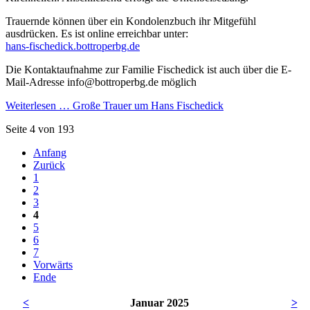
Trauernde können über ein Kondolenzbuch ihr Mitgefühl
ausdrücken. Es ist online erreichbar unter:
hans-fischedick.bottroperbg.de
Die Kontaktaufnahme zur Familie Fischedick ist auch über die E-
Mail-Adresse info@bottroperbg.de möglich
Weiterlesen …
Große Trauer um Hans Fischedick
Seite 4 von 193
Anfang
Zurück
1
2
3
4
5
6
7
Vorwärts
Ende
<
Januar 2025
>