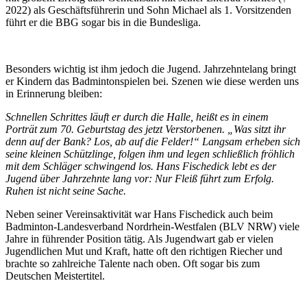
2022) als Geschäftsführerin und Sohn Michael als 1. Vorsitzenden
führt er die BBG sogar bis in die Bundesliga.
Besonders wichtig ist ihm jedoch die Jugend. Jahrzehntelang bringt
er Kindern das Badmintonspielen bei. Szenen wie diese werden uns
in Erinnerung bleiben:
Schnellen Schrittes läuft er durch die Halle, heißt es in einem
Porträt zum 70. Geburtstag des jetzt Verstorbenen. „Was sitzt ihr
denn auf der Bank? Los, ab auf die Felder!“ Langsam erheben sich
seine kleinen Schützlinge, folgen ihm und legen schließlich fröhlich
mit dem Schläger schwingend los. Hans Fischedick lebt es der
Jugend über Jahrzehnte lang vor: Nur Fleiß führt zum Erfolg.
Ruhen ist nicht seine Sache.
Neben seiner Vereinsaktivität war Hans Fischedick auch beim
Badminton-Landesverband Nordrhein-Westfalen (BLV NRW) viele
Jahre in führender Position tätig. Als Jugendwart gab er vielen
Jugendlichen Mut und Kraft, hatte oft den richtigen Riecher und
brachte so zahlreiche Talente nach oben. Oft sogar bis zum
Deutschen Meistertitel.