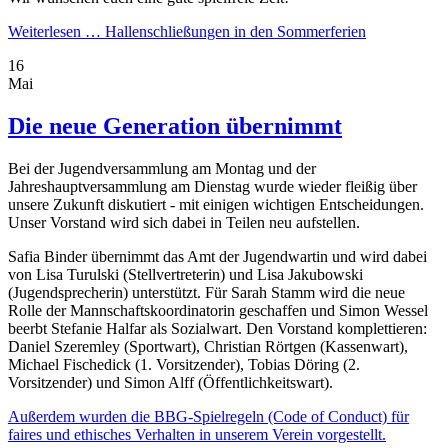
Weiterlesen …
Hallenschließungen in den Sommerferien
16
Mai
Die neue Generation übernimmt
Bei der Jugendversammlung am Montag und der
Jahreshauptversammlung am Dienstag wurde wieder fleißig über
unsere Zukunft diskutiert - mit einigen wichtigen Entscheidungen.
Unser Vorstand wird sich dabei in Teilen neu aufstellen.
Safia Binder übernimmt das Amt der Jugendwartin und wird dabei
von Lisa Turulski (Stellvertreterin) und Lisa Jakubowski
(Jugendsprecherin) unterstützt. Für Sarah Stamm wird die neue
Rolle der Mannschaftskoordinatorin geschaffen und Simon Wessel
beerbt Stefanie Halfar als Sozialwart. Den Vorstand komplettieren:
Daniel Szeremley (Sportwart), Christian Rörtgen (Kassenwart),
Michael Fischedick (1. Vorsitzender), Tobias Döring (2.
Vorsitzender) und Simon Alff (Öffentlichkeitswart).
Außerdem wurden die BBG-Spielregeln (Code of Conduct) für
faires und ethisches Verhalten in unserem Verein vorgestellt.