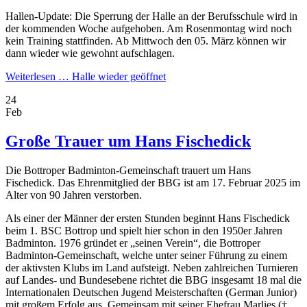
Hallen-Update: Die Sperrung der Halle an der Berufsschule wird in
der kommenden Woche aufgehoben. Am Rosenmontag wird noch
kein Training stattfinden. Ab Mittwoch den 05. März können wir
dann wieder wie gewohnt aufschlagen.
Weiterlesen …
Halle wieder geöffnet
24
Feb
Große Trauer um Hans Fischedick
Die Bottroper Badminton-Gemeinschaft trauert um Hans
Fischedick. Das Ehrenmitglied der BBG ist am 17. Februar 2025 im
Alter von 90 Jahren verstorben.
Als einer der Männer der ersten Stunden beginnt Hans Fischedick
beim 1. BSC Bottrop und spielt hier schon in den 1950er Jahren
Badminton. 1976 gründet er „seinen Verein“, die Bottroper
Badminton-Gemeinschaft, welche unter seiner Führung zu einem
der aktivsten Klubs im Land aufsteigt. Neben zahlreichen Turnieren
auf Landes- und Bundesebene richtet die BBG insgesamt 18 mal die
Internationalen Deutschen Jugend Meisterschaften (German Junior)
mit großem Erfolg aus. Gemeinsam mit seiner Ehefrau Marlies (†