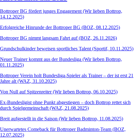
Bottroper BG fördert junges Engagement (Wir lieben Bottrop,
14.12.2025)
Erfolgreiche Hinrunde der Bottroper BG (BOZ, 08.12.2025)
Bottroper BG nimmt langsam Fahrt auf (BOZ, 26.11.2026)
Grundschulkinder beweisen sportliches Talent (Sportif, 10.11.2025)
Neuer Trainer kommt aus der Bundesliga (Wir lieben Bottrop,
01.11.2025)
Bottroper Verein holt Bundesliga-Spieler als Trainer – der ist erst 21
Jahre alt (WAZ, 31.10.2025)
Von Null auf Spitzenreiter (Wir lieben Bottrop,
06.
10.2025)
Ex-Bundesligist ohne Punkt abgestiegen – doch Bottrop rettet sich
durch Spielgemeinschaft (WAZ, 21.08.2025)
Breit aufgestellt in die Saison (Wir lieben Bottrop, 11.08.2025)
Unerwartetes Comeback für Bottroper Badminton-Team (BOZ,
12.07.2025)