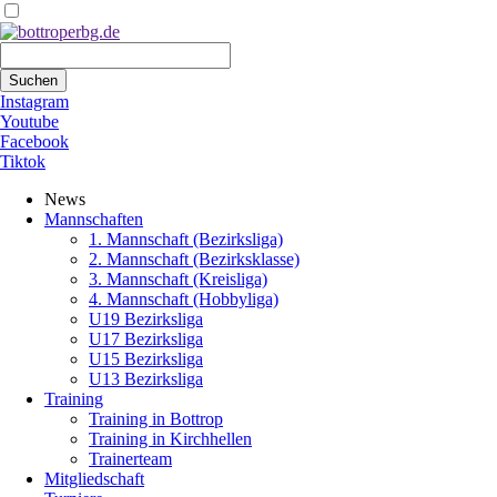
Suchbegriffe
Suchen
Instagram
Youtube
Facebook
Tiktok
Navigation
News
überspringen
Mannschaften
1. Mannschaft (Bezirksliga)
2. Mannschaft (Bezirksklasse)
3. Mannschaft (Kreisliga)
4. Mannschaft (Hobbyliga)
U19 Bezirksliga
U17 Bezirksliga
U15 Bezirksliga
U13 Bezirksliga
Training
Training in Bottrop
Training in Kirchhellen
Trainerteam
Mitgliedschaft