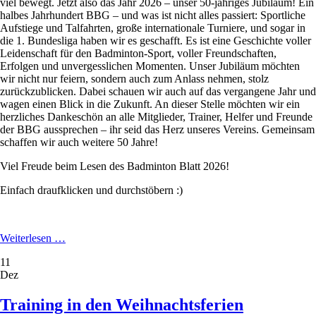
viel bewegt. Jetzt also das Jahr 2026 – unser 50-jähriges Jubiläum! Ein
halbes Jahrhundert BBG – und was ist nicht alles passiert: Sportliche
Aufstiege und Talfahrten, große internationale Turniere, und sogar in
die 1. Bundesliga haben wir es geschafft. Es ist eine Geschichte voller
Leidenschaft für den Badminton-Sport, voller Freundschaften,
Erfolgen und unvergesslichen Momenten. Unser Jubiläum möchten
wir nicht nur feiern, sondern auch zum Anlass nehmen, stolz
zurückzublicken. Dabei schauen wir auch auf das vergangene Jahr und
wagen einen Blick in die Zukunft. An dieser Stelle möchten wir ein
herzliches Dankeschön an alle Mitglieder, Trainer, Helfer und Freunde
der BBG aussprechen – ihr seid das Herz unseres Vereins. Gemeinsam
schaffen wir auch weitere 50 Jahre!
Viel Freude beim Lesen des Badminton Blatt 2026!
Einfach draufklicken und durchstöbern :)
Badminton
Weiterlesen …
Blatt
11
2026
Dez
ist
da!
Jubiläumsausgabe
Training in den Weihnachtsferien
mit