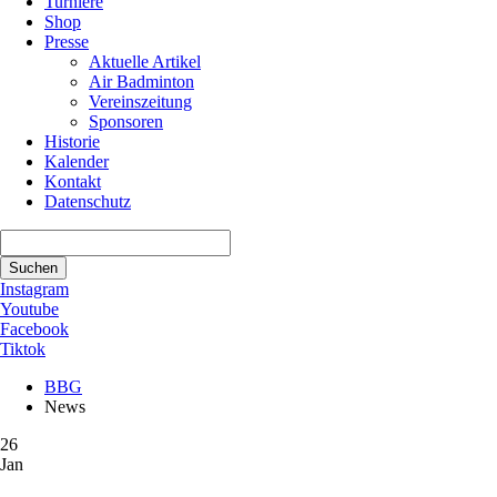
Turniere
Shop
Presse
Aktuelle Artikel
Air Badminton
Vereinszeitung
Sponsoren
Historie
Kalender
Kontakt
Datenschutz
Suchbegriffe
Suchen
Instagram
Youtube
Facebook
Tiktok
BBG
News
26
Jan