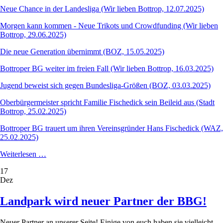
Neue Chance in der Landesliga (Wir lieben Bottrop, 12.07.2025)
Morgen kann kommen - Neue Trikots und Crowdfunding (Wir lieben
Bottrop, 29.06.2025)
Die neue Generation übernimmt (BOZ, 15.05.2025)
Bottroper BG weiter im freien Fall (Wir lieben Bottrop, 16.03.2025)
Jugend beweist sich gegen Bundesliga-Größen (BOZ, 03.03.2025)
Oberbürgermeister spricht Familie Fischedick sein Beileid aus (Stadt
Bottrop, 25.02.2025)
Bottroper BG trauert um ihren Vereinsgründer Hans Fischedick (WAZ,
25.02.2025)
Alle
Weiterlesen …
Artikel
17
aus
Dez
2025
Landpark wird neuer Partner der BBG!
Neuer Partner an unserer Seite! Einige von euch haben sie vielleicht