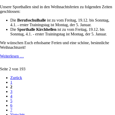
allem
Unsere Sporthallen sind in den Weihnachtsferien zu folgenden Zeiten
aus
geschlossen:
50
Jahren
Die
Berufsschulhalle
ist zu vom Freitag, 19.12. bis Sonntag,
BBG!
4.1. - erster Trainingstag ist Montag, der 5. Januar.
Die
Sporthalle Kirchhellen
ist zu vom Freitag, 19.12. bis
Sonntag, 4.1. - erster Trainingstag ist Montag, der 5. Januar.
Wir wünschen Euch erholsame Ferien und eine schöne, besinnliche
Weihnachtszeit!
Training
Weiterlesen …
in
den
Seite 2 von 193
Weihnachtsferien
Zurück
1
2
3
4
5
6
7
Vorwärts