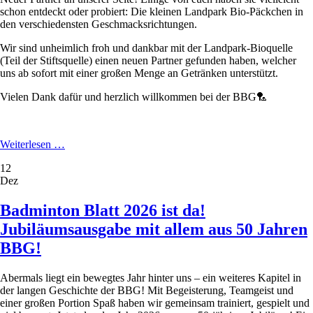
schon entdeckt oder probiert: Die kleinen Landpark Bio-Päckchen in
den verschiedensten Geschmacksrichtungen.
Wir sind unheimlich froh und dankbar mit der Landpark-Bioquelle
(Teil der Stiftsquelle) einen neuen Partner gefunden haben, welcher
uns ab sofort mit einer großen Menge an Getränken unterstützt.
Vielen Dank dafür und herzlich willkommen bei der BBG🏸
Landpark
Weiterlesen …
wird
12
neuer
Dez
Partner
der
BBG!
Badminton Blatt 2026 ist da!
Jubiläumsausgabe mit allem aus 50 Jahren
BBG!
Abermals liegt ein bewegtes Jahr hinter uns – ein weiteres Kapitel in
der langen Geschichte der BBG! Mit Begeisterung, Teamgeist und
einer großen Portion Spaß haben wir gemeinsam trainiert, gespielt und