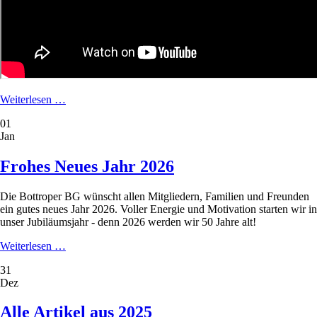
Badminton
Weiterlesen …
spielen
01
bei
Jan
der
BBG
in
Frohes Neues Jahr 2026
Bottrop
-
Die Bottroper BG wünscht allen Mitgliedern, Familien und Freunden
jetzt
ein gutes neues Jahr 2026. Voller Energie und Motivation starten wir in
anfangen!
unser Jubiläumsjahr - denn 2026 werden wir 50 Jahre alt!
Frohes
Weiterlesen …
Neues
31
Jahr
Dez
2026
Alle Artikel aus 2025