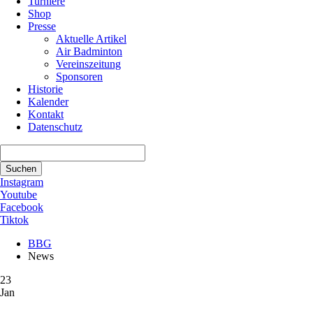
Turniere
Shop
Presse
Aktuelle Artikel
Air Badminton
Vereinszeitung
Sponsoren
Historie
Kalender
Kontakt
Datenschutz
Suchbegriffe
Suchen
Instagram
Youtube
Facebook
Tiktok
BBG
News
23
Jan