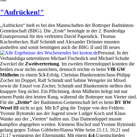
"Aufrücken!"
„Aufrücken“ hieß es bei den Mannschaften der Bottroper Badminton-
Gemeinschaft (BBG). Die „Erste“ benötigte in der 2. Bundesliga
Ersatzpersonal für den verletzten David Papendick. Thomas
Kuchenbecker, Ralf Schmidt und Alexander Drönner mussten
aushelfen und somit benötigten auch die BBG II und III neues
Personal.
In der
Verbandsliga unterstützen Michael Fischedick und Michael Schulte
Zweckel die
Zweitvertretung
. Im zweiten Herrendoppel konnten die
beiden zwar nichts ausrichten, dennoch reichte es beim
VfB GW
Mülheim
zu einem
5:3
-Erfolg. Christian Blankenstein/Jann-Philipp
Zocher im Doppel, Ralf Schmidt und Sabine Wengeler im Mixed
sowie die Einzel von Zocher, Schmidt und Blankenstein stellten den
knappen Sieg sicher. Ein Pflichtsieg, denn Mülheim belegt mit nur
einem Punkt den letzten Rang, während die Bottroper nun Vierter sind.
Für die
„Dritte“
der Badminton-Gemeinschaft lief es beim
BV RW
Wesel III
nicht so gut. Mit
1:7
ging die Truppe von den Feldern.
Yvonne Bytomski aus der Jugend sowie Ludger Koch und Klaus
Wanke aus der „Vierten“ halfen aus. Das Damendoppel musste
kampflos abgegeben werden. Klemens Bischof und Yvonne Bytomski
gelang gegen Tobias Göbbeler/Hanna Witte beim 21:13, 16:21 und
21:17 wenigstens der Ehrenpunkt. Mit einem
4:4
-Unentschieden