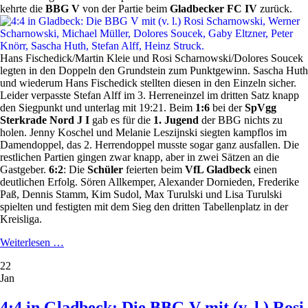
kehrte die
BBG V
von der Partie beim
Gladbecker FC IV
zurück.
Hans Fischedick/Martin Kleie und Rosi Scharnowski/Dolores Soucek
legten in den Doppeln den Grundstein zum Punktgewinn. Sascha Huth
und wiederum Hans Fischedick stellten diesen in den Einzeln sicher.
Leider verpasste Stefan Alff im 3. Herreneinzel im dritten Satz knapp
den Siegpunkt und unterlag mit 19:21. Beim
1:6
bei der
SpVgg
Sterkrade Nord J I
gab es für die
1. Jugend
der BBG nichts zu
holen. Jenny Koschel und Melanie Leszijnski siegten kampflos im
Damendoppel, das 2. Herrendoppel musste sogar ganz ausfallen. Die
restlichen Partien gingen zwar knapp, aber in zwei Sätzen an die
Gastgeber.
6:2
: Die
Schüler
feierten beim
VfL Gladbeck
einen
deutlichen Erfolg. Sören Allkemper, Alexander Dornieden, Frederike
Paß, Dennis Stamm, Kim Sudol, Max Turulski und Lisa Turulski
spielten und festigten mit dem Sieg den dritten Tabellenplatz in der
Kreisliga.
"Aufrücken!"
Weiterlesen …
22
Jan
4:4 in Gladbeck: Die BBG V mit (v. l.) Rosi