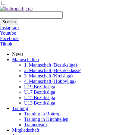
Suchbegriffe
Suchen
Instagram
Youtube
Facebook
Tiktok
Navigation
News
überspringen
Mannschaften
1. Mannschaft (Bezirksliga)
2. Mannschaft (Bezirksklasse)
3. Mannschaft (Kreisliga)
4. Mannschaft (Hobbyliga)
U19 Bezirksliga
U17 Bezirksliga
U15 Bezirksliga
U13 Bezirksliga
Training
Training in Bottrop
Training in Kirchhellen
Trainerteam
Mitgliedschaft