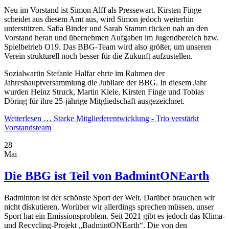
Neu im Vorstand ist Simon Alff als Pressewart. Kirsten Finge
scheidet aus diesem Amt aus, wird Simon jedoch weiterhin
unterstützen. Safia Binder und Sarah Stamm rücken nah an den
Vorstand heran und übernehmen Aufgaben im Jugendbereich bzw.
Spielbetrieb O19. Das BBG-Team wird also größer, um unseren
Verein strukturell noch besser für die Zukunft aufzustellen.
Sozialwartin Stefanie Halfar ehrte im Rahmen der
Jahreshauptversammlung die Jubilare der BBG. In diesem Jahr
wurden Heinz Struck, Martin Kleie, Kirsten Finge und Tobias
Döring für ihre 25-jährige Mitgliedschaft ausgezeichnet.
Weiterlesen …
Starke Mitgliederentwicklung - Trio verstärkt
Vorstandsteam
28
Mai
Die BBG ist Teil von BadmintONEarth
Badminton ist der schönste Sport der Welt. Darüber brauchen wir
nicht diskutieren. Worüber wir allerdings sprechen müssen, unser
Sport hat ein Emissionsproblem. Seit 2021 gibt es jedoch das Klima-
und Recycling-Projekt „BadmintONEarth“. Die von den