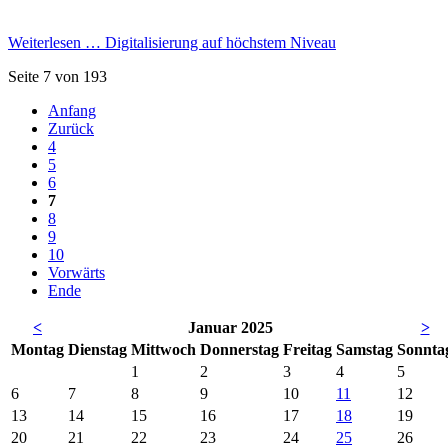
Weiterlesen …
Digitalisierung auf höchstem Niveau
Seite 7 von 193
Anfang
Zurück
4
5
6
7
8
9
10
Vorwärts
Ende
<
Januar 2025
>
Mo
ntag
Di
enstag
Mi
ttwoch
Do
nnerstag
Fr
eitag
Sa
mstag
So
nnta
1
2
3
4
5
6
7
8
9
10
11
12
13
14
15
16
17
18
19
20
21
22
23
24
25
26