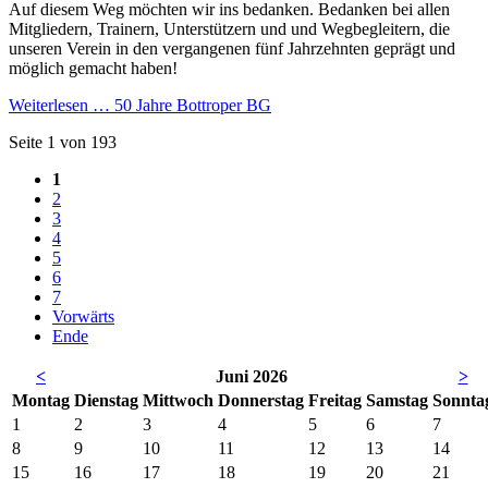
Auf diesem Weg möchten wir ins bedanken. Bedanken bei allen
Mitgliedern, Trainern, Unterstützern und und Wegbegleitern, die
unseren Verein in den vergangenen fünf Jahrzehnten geprägt und
möglich gemacht haben!
Weiterlesen …
50 Jahre Bottroper BG
Seite 1 von 193
1
2
3
4
5
6
7
Vorwärts
Ende
<
Juni 2026
>
Mo
ntag
Di
enstag
Mi
ttwoch
Do
nnerstag
Fr
eitag
Sa
mstag
So
nnta
1
2
3
4
5
6
7
8
9
10
11
12
13
14
15
16
17
18
19
20
21