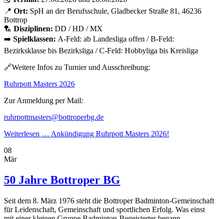
📍
Ort:
SpH an der Berufsschule, Gladbecker Straße 81, 46236
Bottrop
🏸
Disziplinen:
DD / HD / MX
➡️
Spielklassen:
A-Feld:
ab Landesliga offen
/ B-Feld:
Bezirksklasse bis Bezirksliga /
C-Feld:
Hobbyliga bis Kreisliga
🔗
Weitere Infos zu Turnier und Ausschreibung:
Ruhrpott Masters 2026
Zur Anmeldung per Mail:
ruhrpottmasters@bottroperbg.de
Weiterlesen …
Ankündigung Ruhrpott Masters 2026!
08
Mär
50 Jahre Bottroper BG
Seit dem 8. März 1976 steht die Bottroper Badminton-Gemeinschaft
für Leidenschaft, Gemeinschaft und sportlichen Erfolg. Was einst
mit einer kleinen Gruppe Badminton-Begeisterter begann,