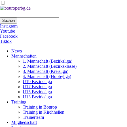
Suchbegriffe
Suchen
Instagram
Youtube
Facebook
Tiktok
Navigation
News
überspringen
Mannschaften
1. Mannschaft (Bezirksliga)
2. Mannschaft (Bezirksklasse)
3. Mannschaft (Kreisliga)
4. Mannschaft (Hobbyliga)
U19 Bezirksliga
U17 Bezirksliga
U15 Bezirksliga
U13 Bezirksliga
Training
Training in Bottrop
Training in Kirchhellen
Trainerteam
Mitgliedschaft