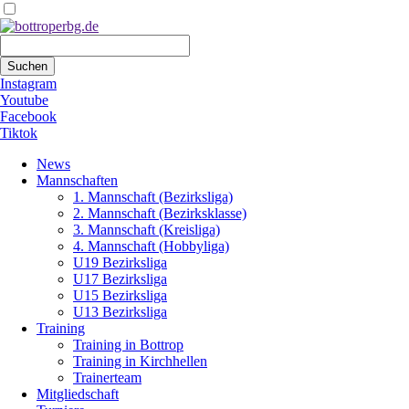
Suchbegriffe
Suchen
Instagram
Youtube
Facebook
Tiktok
Navigation
News
überspringen
Mannschaften
1. Mannschaft (Bezirksliga)
2. Mannschaft (Bezirksklasse)
3. Mannschaft (Kreisliga)
4. Mannschaft (Hobbyliga)
U19 Bezirksliga
U17 Bezirksliga
U15 Bezirksliga
U13 Bezirksliga
Training
Training in Bottrop
Training in Kirchhellen
Trainerteam
Mitgliedschaft