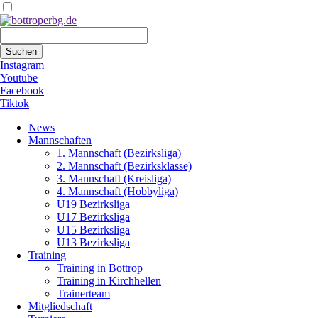
Suchbegriffe
Suchen
Instagram
Youtube
Facebook
Tiktok
Navigation
News
überspringen
Mannschaften
1. Mannschaft (Bezirksliga)
2. Mannschaft (Bezirksklasse)
3. Mannschaft (Kreisliga)
4. Mannschaft (Hobbyliga)
U19 Bezirksliga
U17 Bezirksliga
U15 Bezirksliga
U13 Bezirksliga
Training
Training in Bottrop
Training in Kirchhellen
Trainerteam
Mitgliedschaft