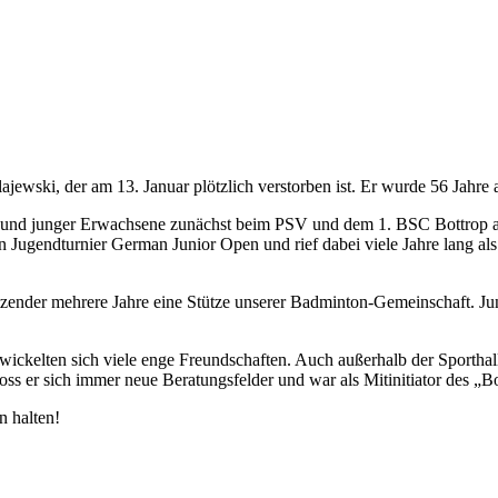
wski, der am 13. Januar plötzlich verstorben ist. Er wurde 56 Jahre a
und junger Erwachsene zunächst beim PSV und dem 1. BSC Bottrop aktiv
len Jugendturnier German Junior Open und rief dabei viele Jahre lang al
itzender mehrere Jahre eine Stütze unserer Badminton-Gemeinschaft. J
twickelten sich viele enge Freundschaften. Auch außerhalb der Sporthal
loss er sich immer neue Beratungsfelder und war als Mitinitiator des „
n halten!