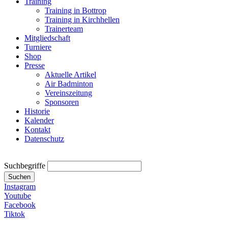
Training
Training in Bottrop
Training in Kirchhellen
Trainerteam
Mitgliedschaft
Turniere
Shop
Presse
Aktuelle Artikel
Air Badminton
Vereinszeitung
Sponsoren
Historie
Kalender
Kontakt
Datenschutz
Suchbegriffe
Suchen
Instagram
Youtube
Facebook
Tiktok