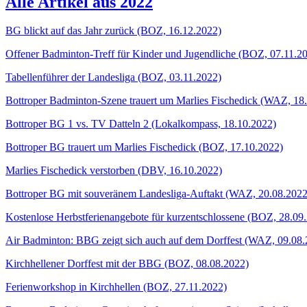
Alle Artikel aus 2022
BG blickt auf das Jahr zurück (BOZ, 16.12.2022)
Offener Badminton-Treff für Kinder und Jugendliche (BOZ, 07.11.2
Tabellenführer der Landesliga (BOZ, 03.11.2022)
Bottroper Badminton-Szene trauert um Marlies Fischedick (WAZ, 18
Bottroper BG 1 vs. TV Datteln 2 (Lokalkompass, 18.10.2022)
Bottroper BG trauert um Marlies Fischedick (BOZ, 17.10.2022)
Marlies Fischedick verstorben (DBV, 16.10.2022)
Bottroper BG mit souveränem Landesliga-Auftakt (WAZ, 20.08.2022
Kostenlose Herbstferienangebote für kurzentschlossene (BOZ, 28.09
Air Badminton: BBG zeigt sich auch auf dem Dorffest (WAZ, 09.08.
Kirchhellener Dorffest mit der BBG (BOZ, 08.08.2022)
Ferienworkshop in Kirchhellen (BOZ, 27.11.2022)