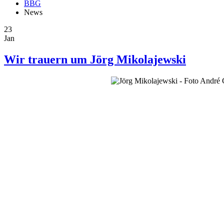
BBG
News
23
Jan
Wir trauern um Jörg Mikolajewski