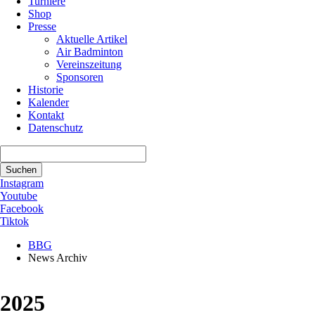
Turniere
Shop
Presse
Aktuelle Artikel
Air Badminton
Vereinszeitung
Sponsoren
Historie
Kalender
Kontakt
Datenschutz
Suchbegriffe
Suchen
Instagram
Youtube
Facebook
Tiktok
BBG
News Archiv
2025