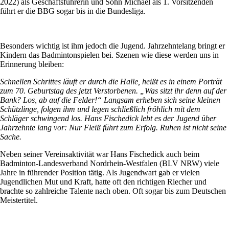
2022) als Geschäftsführerin und Sohn Michael als 1. Vorsitzenden
führt er die BBG sogar bis in die Bundesliga.
Besonders wichtig ist ihm jedoch die Jugend. Jahrzehntelang bringt er
Kindern das Badmintonspielen bei. Szenen wie diese werden uns in
Erinnerung bleiben:
Schnellen Schrittes läuft er durch die Halle, heißt es in einem Porträt
zum 70. Geburtstag des jetzt Verstorbenen. „Was sitzt ihr denn auf der
Bank? Los, ab auf die Felder!“ Langsam erheben sich seine kleinen
Schützlinge, folgen ihm und legen schließlich fröhlich mit dem
Schläger schwingend los. Hans Fischedick lebt es der Jugend über
Jahrzehnte lang vor: Nur Fleiß führt zum Erfolg. Ruhen ist nicht seine
Sache.
Neben seiner Vereinsaktivität war Hans Fischedick auch beim
Badminton-Landesverband Nordrhein-Westfalen (BLV NRW) viele
Jahre in führender Position tätig. Als Jugendwart gab er vielen
Jugendlichen Mut und Kraft, hatte oft den richtigen Riecher und
brachte so zahlreiche Talente nach oben. Oft sogar bis zum Deutschen
Meistertitel.