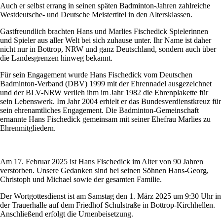
Auch er selbst errang in seinen späten Badminton-Jahren zahlreiche
Westdeutsche- und Deutsche Meistertitel in den Altersklassen.
Gastfreundlich brachten Hans und Marlies Fischedick Spielerinnen
und Spieler aus aller Welt bei sich zuhause unter. Ihr Name ist daher
nicht nur in Bottrop, NRW und ganz Deutschland, sondern auch über
die Landesgrenzen hinweg bekannt.
Für sein Engagement wurde Hans Fischedick vom Deutschen
Badminton-Verband (DBV) 1999 mit der Ehrennadel ausgezeichnet
und der BLV-NRW verlieh ihm im Jahr 1982 die Ehrenplakette für
sein Lebenswerk. Im Jahr 2004 erhielt er das Bundesverdienstkreuz für
sein ehrenamtliches Engagement. Die Badminton-Gemeinschaft
ernannte Hans Fischedick gemeinsam mit seiner Ehefrau Marlies zu
Ehrenmitgliedern.
Am 17. Februar 2025 ist Hans Fischedick im Alter von 90 Jahren
verstorben. Unsere Gedanken sind bei seinen Söhnen Hans-Georg,
Christoph und Michael sowie der gesamten Familie.
Der Wortgottesdienst ist am Samstag den 1. März 2025 um 9:30 Uhr in
der Trauerhalle auf dem Friedhof Schulstraße in Bottrop-Kirchhellen.
Anschließend erfolgt die Urnenbeisetzung.