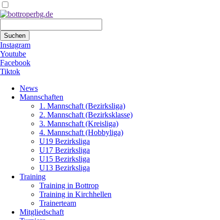
Suchbegriffe
Suchen
Instagram
Youtube
Facebook
Tiktok
Navigation
News
überspringen
Mannschaften
1. Mannschaft (Bezirksliga)
2. Mannschaft (Bezirksklasse)
3. Mannschaft (Kreisliga)
4. Mannschaft (Hobbyliga)
U19 Bezirksliga
U17 Bezirksliga
U15 Bezirksliga
U13 Bezirksliga
Training
Training in Bottrop
Training in Kirchhellen
Trainerteam
Mitgliedschaft